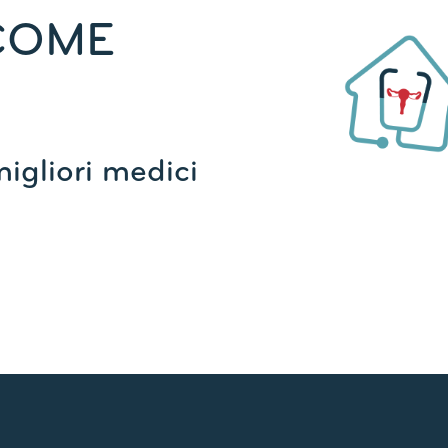
COME
migliori medici