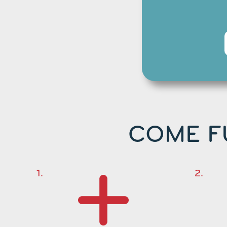
COME F
1.
2.