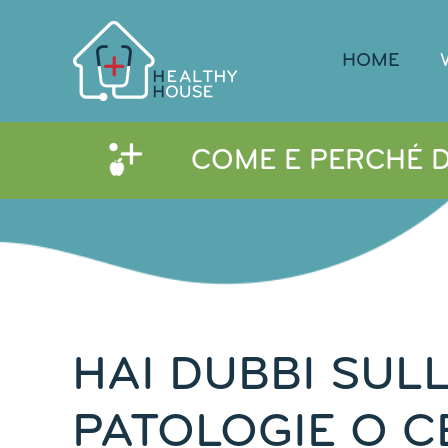
Salta
al
contenuto
HOME
COME E PERCHÉ 
HAI DUBBI SUL
PATOLOGIE O C