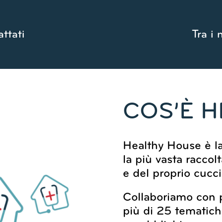
attati
Tra i 
COS’È 
Healthy House è la
la più vasta raccol
e del proprio cucci
Collaboriamo con p
più di 25 tematich