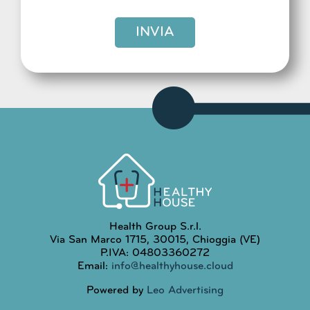
INVIA
Health Group S.r.l.
Via San Marco 1715, 30015, Chioggia (VE)
P.IVA: 04803360272
Email:
info@healthyhouse.cloud
Powered by
Leo Advertising