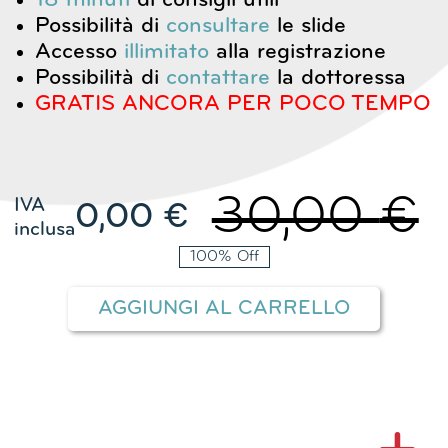
18
minuti
di consigli utili
Possibilità di
consultare
le slide
Accesso
illimitato
alla registrazione
Possibilità di
contattare
la dottoressa
GRATIS ANCORA PER POCO TEMPO
30,00
€
IVA
0,00
€
Il
Il
inclusa
pr
pr
100% Off
ori
at
AGGIUNGI AL CARRELLO
era
è:
30
0,