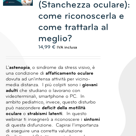
(Stanchezza oculare):
come riconoscerla e
come trattarla al
meglio?
14,99
€
IVA inclusa
L’
astenopia
, o sindrome da stress visivo, è
una condizione di
affaticamento oculare
dovuta ad un'intensa attività per vicino-
media distanza.
I più colpiti sono i
giovani
adulti
che studiano o lavorano con
videoterminali, smartphone o PC.
In
ambito pediatrico, invece, questo disturbo
può nascondere
deficit della motilità
oculare
o
strabismi latenti
.
In questo
webinar ti insegnerò a riconoscere i
sintomi
di questa disfunzione.
Capirai l’importanza
di eseguire una corretta valutazione