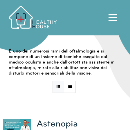
Salta
al
contenuto
È uno dei numerosi rami dell’oftalmologia e si
compone di un insieme di tecniche eseguite dal
medico oculista e anche dall’ortottista assistente in
oftalmologia, mirate alla riabilitazione visiva dei
disturbi motori e sensoriali della visione.
Astenopia