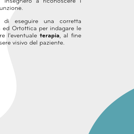
i insegnerò a riconoscere i
funzione.
a di eseguire una corretta
a ed Ortottica per indagare le
re l'eventuale
terapia
, al fine
ssere visivo del paziente.