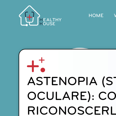
Salta
al
contenuto
HOME
ASTENOPIA (
OCULARE): C
RICONOSCERL