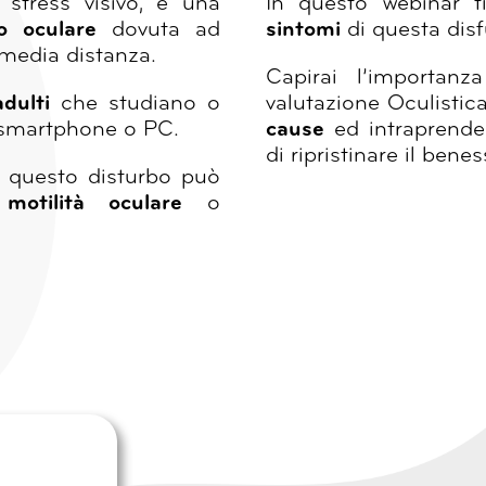
stress visivo, è una
In questo webinar t
o oculare
dovuta ad
sintomi
di questa dis
o-media distanza.
Capirai l’importanz
adulti
che studiano o
valutazione Oculistic
, smartphone o PC.
cause
ed intraprende
di ripristinare il bene
, questo disturbo può
 motilità oculare
o