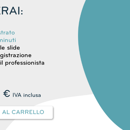
RAI:
strato
inuti
le slide
egistrazione
il professionista
9
€
IVA inclusa
I AL CARRELLO