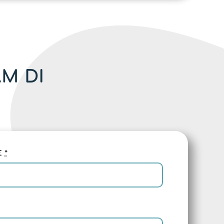
M DI
E
*