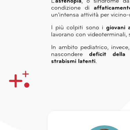
L’
astenopia
, o sindrome da 
condizione di
affaticament
un'intensa attività per vicin
I più colpiti sono i
giovani 
lavorano con videoterminali
In ambito pediatrico, invece
nascondere
deficit della
strabismi latenti
.