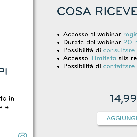
COSA RICEVE
Accesso al webinar
regi
Durata del webinar
20 m
Possibilità di
consultare
Accesso
illimitato
alla r
Possibilità di
contattare
PI
14,9
to in
a e
AGGIUNG