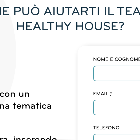
E PUÒ AIUTARTI IL TEA
HEALTHY HOUSE?
NOME E COGNOM
 con un
EMAIL
*
una tematica
TELEFONO
ra, inserendo