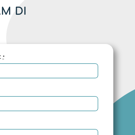
M DI
E
*