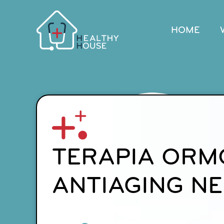
Salta
al
contenuto
HOME
TERAPIA ORM
ANTIAGING N