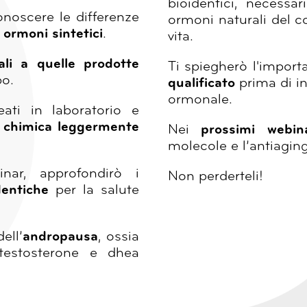
bioidentici, necessari
onoscere le differenze
ormoni naturali del co
i
ormoni sintetici
.
vita.
li a quelle prodotte
Ti spiegherò l'impor
po.
qualificato
prima di in
ormonale.
eati in laboratorio e
a chimica leggermente
Nei
prossimi webin
molecole e l’antiagin
inar, approfondirò i
Non perderteli!
dentiche
per la salute
ell’
andropausa
, ossia
testosterone e dhea