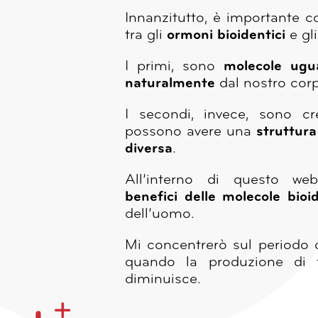
Innanzitutto, è importante c
tra gli
ormoni bioidentici
e gl
I primi, sono
molecole ugua
naturalmente
dal nostro cor
I secondi, invece, sono cr
possono avere una
struttur
diversa
.
All’interno di questo web
benefici delle molecole bioi
dell’uomo.
Mi concentrerò sul periodo d
quando la produzione di 
diminuisce.