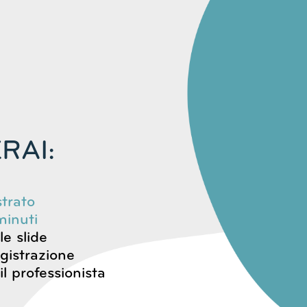
RAI:
strato
inuti
le slide
egistrazione
il professionista