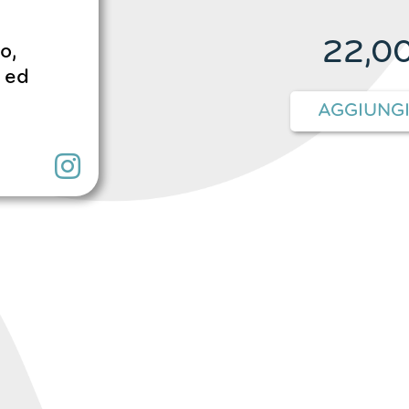
22,0
o,
 ed
AGGIUNG