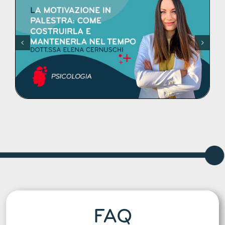
AGLI
DETTAGLI
FAQ