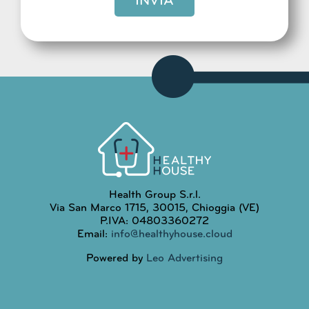
INVIA
Health Group S.r.l.
Via San Marco 1715, 30015, Chioggia (VE)
P.IVA: 04803360272
Email:
info@healthyhouse.cloud
Powered by
Leo Advertising