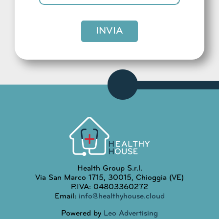
INVIA
Health Group S.r.l.
Via San Marco 1715, 30015, Chioggia (VE)
P.IVA: 04803360272
Email:
info@healthyhouse.cloud
Powered by
Leo Advertising