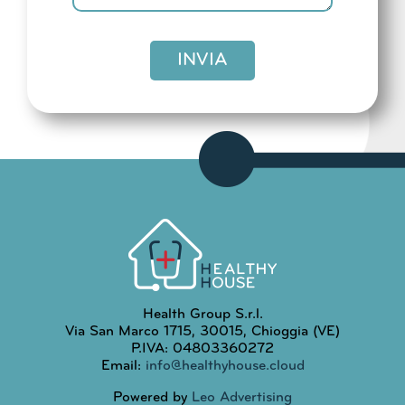
INVIA
Health Group S.r.l.
Via San Marco 1715, 30015, Chioggia (VE)
P.IVA: 04803360272
Email:
info@healthyhouse.cloud
Powered by
Leo Advertising