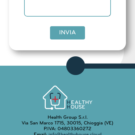
INVIA
Health Group S.r.l.
Via San Marco 1715, 30015, Chioggia (VE)
P.IVA: 04803360272
Email:
info@healthyhouse.cloud