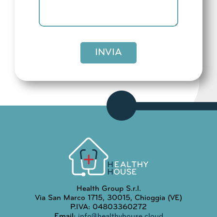
INVIA
Health Group S.r.l.
Via San Marco 1715, 30015, Chioggia (VE)
P.IVA: 04803360272
Email:
info@healthyhouse.cloud