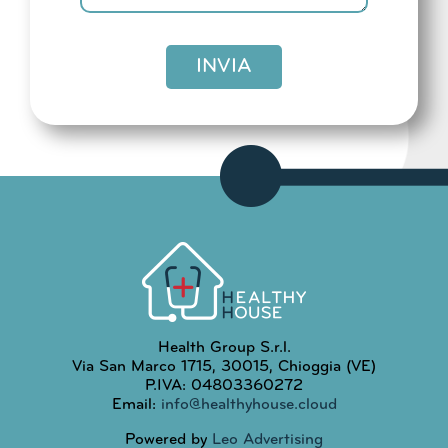
INVIA
Health Group S.r.l.
Via San Marco 1715, 30015, Chioggia (VE)
P.IVA: 04803360272
Email:
info@healthyhouse.cloud
Powered by
Leo Advertising