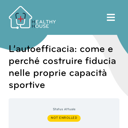
Salta
al
contenuto
L’autoefficacia: come e
perché costruire fiducia
nelle proprie capacità
sportive
Status Attuale
NOT ENROLLED