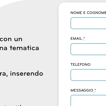
NOME E COGNOM
 con un
EMAIL
*
una tematica
TELEFONO
ra, inserendo
MESSAGGIO
*