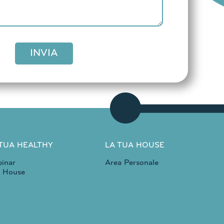
INVIA
 TUA HEALTHY
LA TUA HOUSE
inar
Area Personale
e House