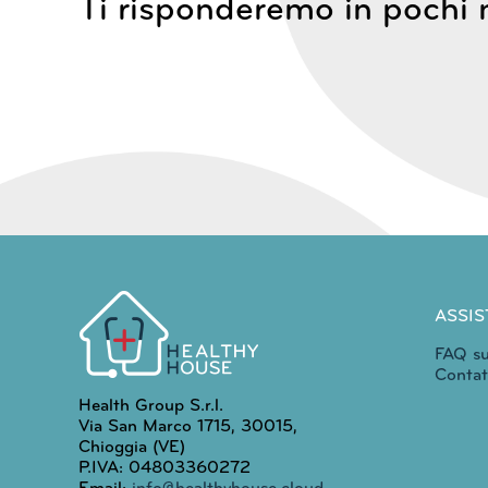
Ti risponderemo in pochi 
ASSIS
FAQ su
Contat
Health Group S.r.l.
Via San Marco 1715, 30015,
Chioggia (VE)
P.IVA: 04803360272