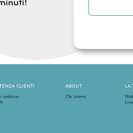
minuti!
TENZA CLIENTI
ABOUT
LA
i webinar
Chi siamo
Web
ti
Liv