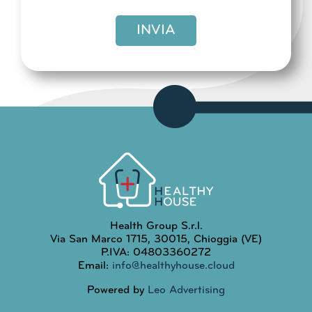
INVIA
Health Group S.r.l.
Via San Marco 1715, 30015, Chioggia (VE)
P.IVA: 04803360272
Email:
info@healthyhouse.cloud
Powered by
Leo Advertising