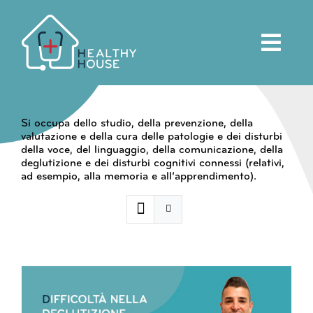
Salta
al
contenuto
Si occupa dello studio, della prevenzione, della
valutazione e della cura delle patologie e dei disturbi
della voce, del linguaggio, della comunicazione, della
deglutizione e dei disturbi cognitivi connessi (relativi,
ad esempio, alla memoria e all’apprendimento).