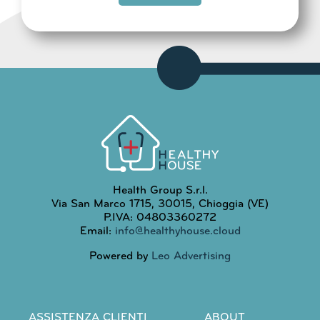
Health Group S.r.l.
Via San Marco 1715, 30015, Chioggia (VE)
P.IVA: 04803360272
Email:
info@healthyhouse.cloud
Powered by
Leo Advertising
ASSISTENZA CLIENTI
ABOUT