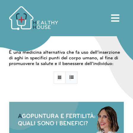
Salta
al
contenuto
È una medicina alternativa che fa uso dell’inserzione
di aghi in specifici punti del corpo umano, al fine di
promuovere la salute e il benessere dell’individuo: